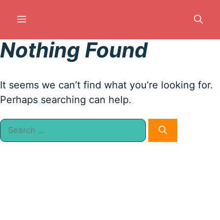
Skip
to
MENU
content
Nothing Found
It seems we can’t find what you’re looking for.
Perhaps searching can help.
Search
for: